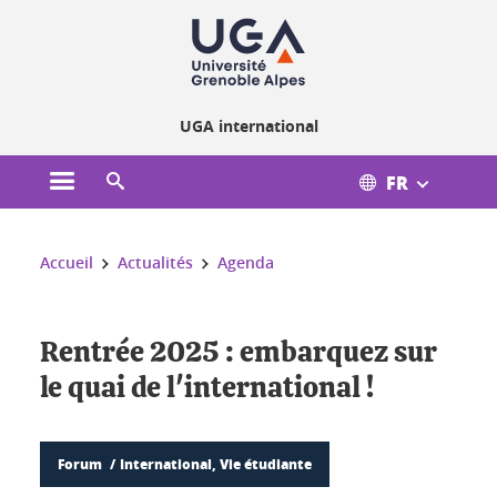
Gestion des cookies
UGA international
FR
Ouvrir le menu principal
Ouvrir le moteur de recherche
Vous êtes ici :
Accueil
Actualités
Agenda
Rentrée 2025 : embarquez sur
le quai de l'international !
Forum
International, Vie étudiante