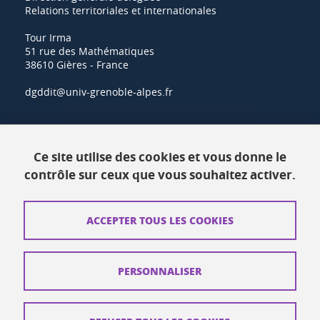
Relations territoriales et internationales
Tour Irma
51 rue des Mathématiques
38610 Gières - France
dgddit@univ-grenoble-alpes.fr
Actualités
Ce site utilise des cookies et vous donne le
Ressources
contrôle sur ceux que vous souhaitez activer.
Contacts
ACCEPTER TOUS LES COOKIES
Plans d'accès
Mentions légales
PERSONNALISER
Données personnelles
Crédits