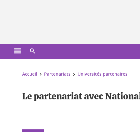
Gestion des cookies
Ouvrir le menu principal
Ouvrir le moteur de recherche
Vous êtes ici :
Accueil
Partenariats
Universités partenaires
Le partenariat avec Nationa