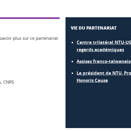
VIE DU PARTENARIAT
savoir plus sur ce partenariat
Centre trilatéral NTU-UG
regards académiques
Assises franco-taïwanais
Le président de NTU, Pro
Honoris Causa
s, CNRS