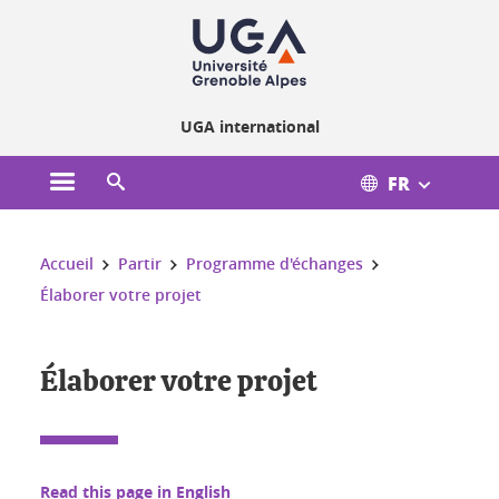
Gestion des cookies
UGA international
FR
Ouvrir le menu principal
Ouvrir le moteur de recherche
Vous êtes ici :
Accueil
Partir
Programme d'échanges
Élaborer votre projet
Élaborer votre projet
Read this page in English