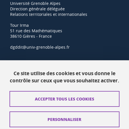
Université Grenoble Alpes
Direction générale déléguée
Relations territoriales et internationales
Tour Irma
51 rue des Mathématiques
38610 Gières - France
dgddit@univ-grenoble-alpes.fr
Actualités
Ce site utilise des cookies et vous donne le
Ressources
contrôle sur ceux que vous souhaitez activer.
Contacts
ACCEPTER TOUS LES COOKIES
Plans d'accès
Mentions légales
PERSONNALISER
Données personnelles