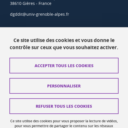
38610 Gières - France
dgddit@univ-grenoble-alpes.fr
Actualités
Ce site utilise des cookies et vous donne le
Ressources
contrôle sur ceux que vous souhaitez activer.
Contacts
ACCEPTER TOUS LES COOKIES
Plans d'accès
Mentions légales
PERSONNALISER
Données personnelles
Crédits
REFUSER TOUS LES COOKIES
Plan du site web
Ce site utilise des cookies pour vous proposer la lecture de vidéos,
Gestion des cookies
pour vous permettre de partager le contenu sur les réseaux