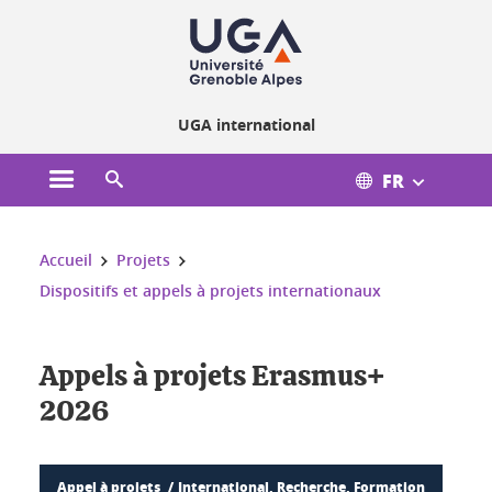
Gestion des cookies
UGA international
FR
Ouvrir le menu principal
Ouvrir le moteur de recherche
Vous êtes ici :
Accueil
Projets
Dispositifs et appels à projets internationaux
Appels à projets Erasmus+
2026
Appel à projets
International, Recherche, Formation