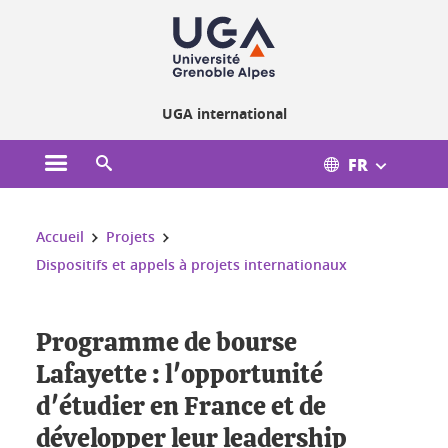
Gestion des cookies
UGA international
FR
Ouvrir le menu principal
Ouvrir le moteur de recherche
Vous êtes ici :
Accueil
Projets
Dispositifs et appels à projets internationaux
Programme de bourse
Lafayette : l'opportunité
d'étudier en France et de
développer leur leadership