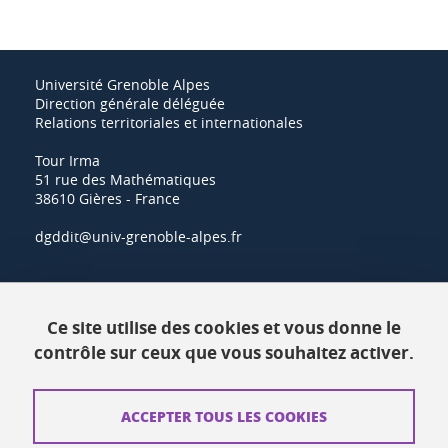
Université Grenoble Alpes
Direction générale déléguée
Relations territoriales et internationales
Tour Irma
51 rue des Mathématiques
38610 Gières - France
dgddit@univ-grenoble-alpes.fr
Actualités
Ce site utilise des cookies et vous donne le
Ressources
contrôle sur ceux que vous souhaitez activer.
Contacts
ACCEPTER TOUS LES COOKIES
Plans d'accès