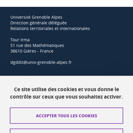
Université Grenoble Alpes
Direction générale déléguée
Relations territoriales et internationales
Tour Irma
51 rue des Mathématiques
38610 Gières - France
dgddit@univ-grenoble-alpes.fr
Actualités
Ce site utilise des cookies et vous donne le
Ressources
contrôle sur ceux que vous souhaitez activer.
Contacts
ACCEPTER TOUS LES COOKIES
Plans d'accès
Mentions légales