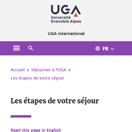
Gestion des cookies
UGA international
FR
Ouvrir le menu principal
Ouvrir le moteur de recherche
Vous êtes ici :
Accueil
Séjourner à l'UGA
Les étapes de votre séjour
Les étapes de votre séjour
Read this page in English