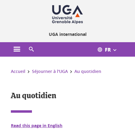
Gestion des cookies
UGA international
FR
Ouvrir le menu principal
Ouvrir le moteur de recherche
Vous êtes ici :
Accueil
Séjourner à l'UGA
Au quotidien
Au quotidien
Read this page in English