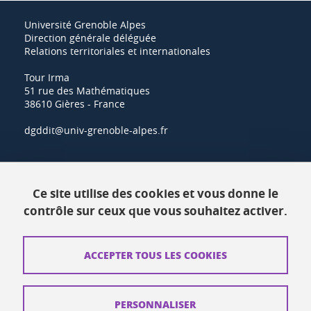
Université Grenoble Alpes
Direction générale déléguée
Relations territoriales et internationales
Tour Irma
51 rue des Mathématiques
38610 Gières - France
dgddit@univ-grenoble-alpes.fr
Actualités
Ce site utilise des cookies et vous donne le
Ressources
contrôle sur ceux que vous souhaitez activer.
Contacts
ACCEPTER TOUS LES COOKIES
Plans d'accès
Mentions légales
PERSONNALISER